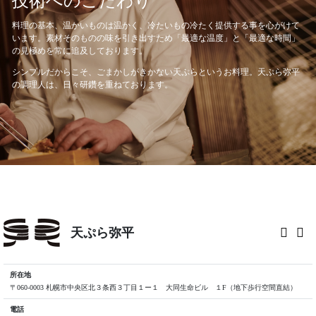
技術へのこだわり
料理の基本、温かいものは温かく、冷たいもの冷たく提供する事を心がけて
います。素材そのものの味を引き出すため「最適な温度」と「最適な時間」
の見極めを常に追及しております。
シンプルだからこそ、ごまかしがきかない天ぷらというお料理。天ぷら弥平
の調理人は、日々研鑽を重ねております。
天ぷら弥平
所在地
〒060-0003 札幌市中央区北３条西３丁目１ー１ 大同生命ビル １F（地下歩行空間直結）
電話