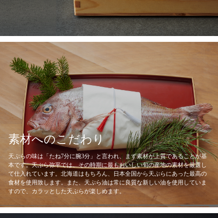
素材へのこだわり
天ぷらの味は「たね7分に腕3分」と言われ、まず素材が上質であることが基
本です。天ぷら弥平では、その時期に最もおいしい旬の産地の素材を厳選し
て仕入れています。北海道はもちろん、日本全国から天ぷらにあった最高の
食材を使用致します。また、天ぷら油は常に良質な新しい油を使用していま
すので、カラッとした天ぷらが楽しめます。