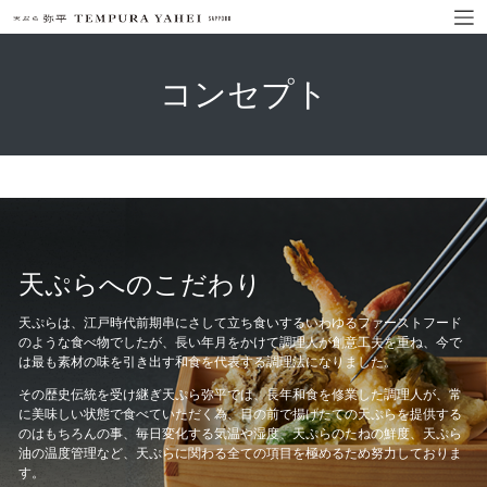
コンセプト
天ぷらへのこだわり
天ぷらは、江戸時代前期串にさして立ち食いするいわゆるファーストフード
のような食べ物でしたが、長い年月をかけて調理人が創意工夫を重ね、今で
は最も素材の味を引き出す和食を代表する調理法になりました。
その歴史伝統を受け継ぎ天ぷら弥平では、長年和食を修業した調理人が、常
に美味しい状態で食べていただく為、目の前で揚げたての天ぷらを提供する
のはもちろんの事、毎日変化する気温や湿度、天ぷらのたねの鮮度、天ぷら
油の温度管理など、天ぷらに関わる全ての項目を極めるため努力しておりま
す。