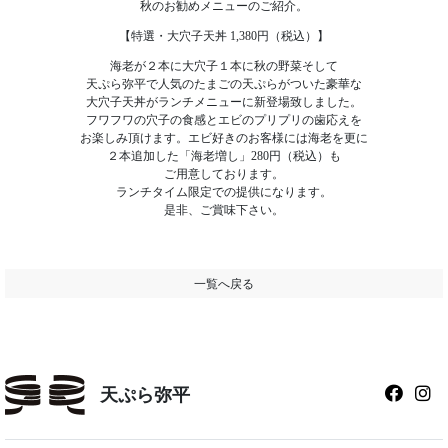
秋のお勧めメニューのご紹介。
【特選・大穴子天丼 1,380円（税込）】
海老が２本に大穴子１本に秋の野菜そして
天ぷら弥平で人気のたまごの天ぷらがついた豪華な
大穴子天丼がランチメニューに新登場致しました。
フワフワの穴子の食感とエビのプリプリの歯応えを
お楽しみ頂けます。エビ好きのお客様には海老を更に
２本追加した「海老増し」280円（税込）も
ご用意しております。
ランチタイム限定での提供になります。
是非、ご賞味下さい。
一覧へ戻る
天ぷら弥平